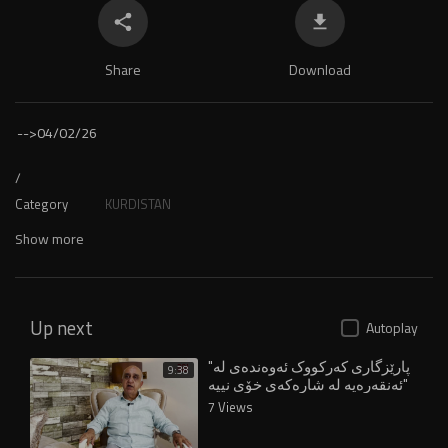
Share
Download
-->
04/02/26
/
Category
KURDISTAN
Show more
Up next
Autoplay
"پارێزگاری کەرکووک ئەوەندەی لە
9:38
ئەنقەرەیە لە شارەکەی خۆی نییە"
7 Views