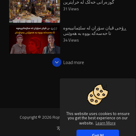
گوزەرانی خەڵک لە خراپترین
دۆخدایە
31 Views
ڕۆحی ڤیان سۆران لە سلێمانییەوە
4:07
تا حەسەکە بووە بە هەوێنی
بەرخۆدان
34 Views
Load more
This website uses cookies to ensure
Copyright © 2026 Rojnews Video. All rights reserved.
you get the best experience on our
website.
Learn More
Language
Got It!