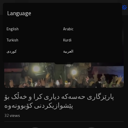
Language
Video
Player
English
Arabic
Turkish
Kurdi
العربية
کوردی
1080p
240p
auto
پارێزگاری حەسەکە دیاری کرا و خەڵک بۆ
پێشوازیکردنی کۆبوونەوە
32
views