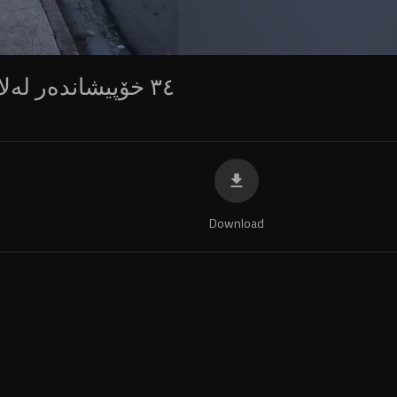
٣٤ خۆپیشاندەر لەلایەن ڕژێمی ئێرانەوە كوژراون
Download