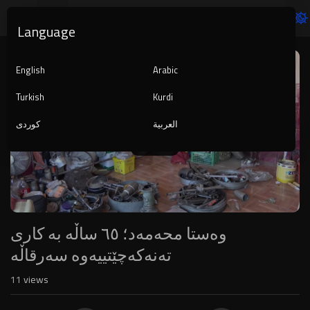
Language
Video
Player
English
Arabic
Turkish
Kurdi
العربية
کوردی
1080p
240p
auto
وەستا محەمەد؛ ٦٥ ساڵە بە کاری
تەنەکەچێتییەوە سەرقاڵە
11
views