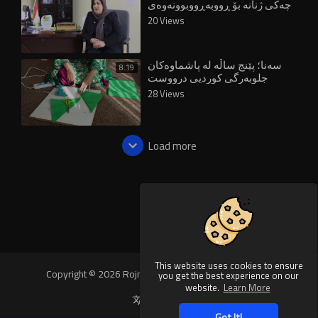
چەکی ژنانە بۆ ڕووبەڕووبوونەوەی
ئاستەنگەکان
20 Views
سەنا؛ پێنج ساڵە لە پاشماوەکان
8:19
جلوبەرگی کوردیی درووست
دەکات
28 Views
Load more
This website uses cookies to ensure
Copyright © 2026 Rojnews Video. All rights reserved.
you get the best experience on our
website.
Learn More
Language
Got It!