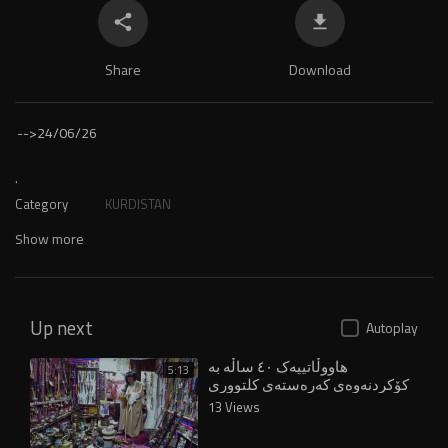
Share
Download
-->
24/06/26
.
Category
KURDISTAN
Show more
Up next
Autoplay
هاووڵاتییەک ٤٠ ساڵە بە
5:13
کۆکردنەوەی کەرەستەی کلتووری
مۆزەخانەیەکی بوونیاد ناوە
13 Views