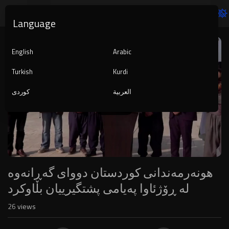
Language
Video
Player
English
Arabic
Turkish
Kurdi
العربية
کوردی
1080p
240p
auto
هونەرمەندانی کوردستان دووای گەڕانەوە
لە ڕۆژئاوا پەیامی پشتگیرییان بڵاوکرد
26
views