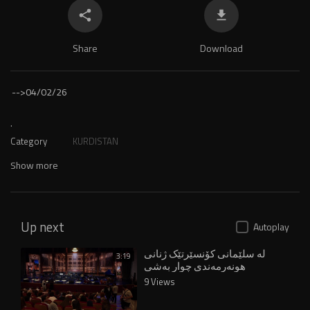
Share
Download
-->
04/02/26
.
Category
KURDISTAN
Show more
Up next
Autoplay
لە سلێمانی کۆنسێرتێک ژنانی
3:19
هونەرمەندی چوار بەشی
کوردستان کۆدەکاتەوە
9 Views