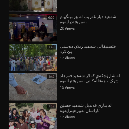
شەهید دیار غەریب لە بێرمینگھام
6:00
بەبیرهێندرایەوە
20 Views
فێستیڤاڵی شەهید زیلان دەستی
3:48
پێ کرد
17 Views
لە شارۆچکەی کەلار شەهید فەرهاد
1:42
دێرک و هەڤاڵەکانی بەبیرهێنرانەوە
15 Views
لە بناری قەندیل شەهید حسێن
3:52
ئاراسان بەبیرهێنرایەوە
17 Views