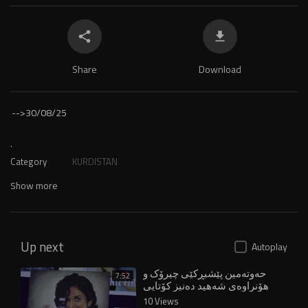
Share
Download
-->
30/08/25
.
Category
KURDISTAN
Show more
Up next
Autoplay
حەوتەمین پێشبڕکێی چیرۆک و
7:52
هۆنراوەی شەهید دەنیز کۆتایی
هات
10 Views