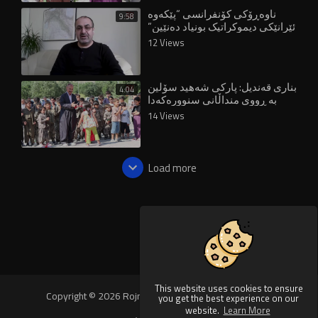
ناوەڕۆکی کۆنفرانسی “پێکەوە
9:58
ئێرانێکی دیموکراتیک بونیاد دەنێین”
چییە؟
12 Views
بناری قەندیل: پارکی شەهید سۆلین
4:04
بە ڕووی منداڵانی سنوورەکەدا
کرایەوە
14 Views
Load more
This website uses cookies to ensure
Copyright © 2026 Rojnews Video. All rights reserved.
you get the best experience on our
website.
Learn More