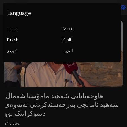
Language
Video
Player
English
Arabic
Turkish
Kurdi
العربية
کوردی
1080p
240p
auto
هاوخەباتانی شەهید مامۆستا شەماڵ:
شەهید ئامانجی بەرجەستەکردنی نەتەوەی
دیموکراتیک بوو
34
views