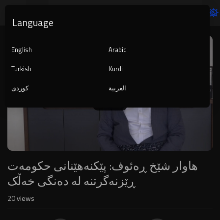
Language
Video
Player
English
Arabic
Turkish
Kurdi
العربية
کوردی
1080p
240p
auto
هاوار شێخ ڕەئوف: پێکنەهێنانی حکومەت
ڕێزنەگرتنە لە دەنگی خەڵک
20
views