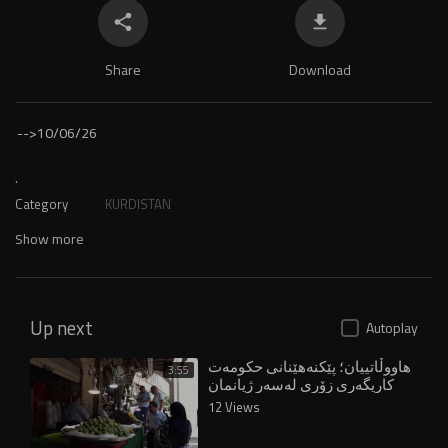
Share
Download
-->
10/06/26
.
Category
KURDISTAN
Show more
Up next
Autoplay
هاووڵاتییان؛ پێکنەهێنانی حکومەت
3:55
کاریگەری زۆری لەسەر ژیانمان
درووستکردووە
12 Views