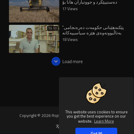
دەستیپێکرد و جووتیاران هانا بۆ
حکومەت دەبەن
17 Views
"پێکنەهێنانی حکومەت دەرەنجامی
19:10
بەتاڵبوونەوەی هێزە سیاسییەکانە
لە گوتاری نەتەوەیی"
18 Views
Load more
This website uses cookies to ensure
Copyright © 2026 Rojnews Video. All rights reserved.
you get the best experience on our
website.
Learn More
Language
Got It!