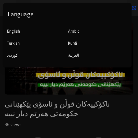
Language
Video
Player
English
Arabic
Turkish
Kurdi
العربية
کوردی
1080p
240p
auto
ناکۆکییەکان قوڵن و ئاسۆی پێکهێنانی
حکومەتی هەرێم دیار نییە
36
views