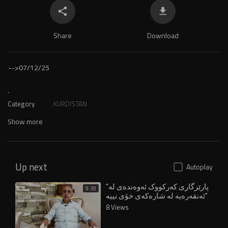
Share
Download
-->
07/12/25
.
Category
KURDISTAN
Show more
Up next
Autoplay
"پارێزگاری کەرکووک ئەوەندەی لە
9:38
ئەنقەرەیە لە شارەکەی خۆی نییە"
8 Views