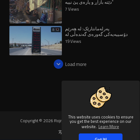
دێتە بازاڕ و پارەی پێ نییە"
7 Views
پەرلەمانتارێک: لە هەرێم
8:12
دۆسییەیەکی گەورەی گەندەڵی لە
پشت بازرگانی نەوتەوەیە
19 Views
Load more
This website uses cookies to ensure
Copyright © 2026 Rojnews Video. All rights reserved.
you get the best experience on our
website.
Learn More
Language
Got It!