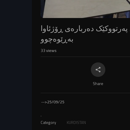
پەرتووکێک دەربارەی ڕۆژئاوا
بەڕێوەچوو
33
views
Share
-->
25/09/25
.
Category
KURDISTAN