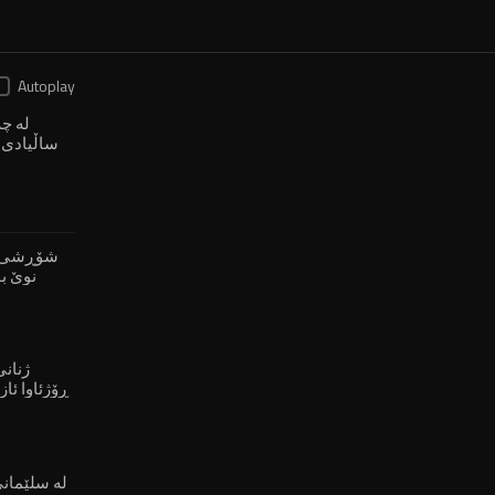
Autoplay
ساڵیادی 
شۆڕشی ڕۆ
نوێ بۆ
ژنان
ڕۆژئاوا ئاز
لە سلێمان