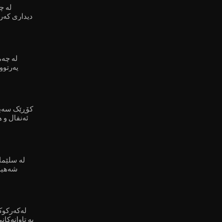
لە چ
دیداری کەر
لە چەم
پەرتوو
کۆڕێک سەبا
ئەنفال و 
لە سلێما
شەهید 
لەكەرکوک
بە تاوانەکان