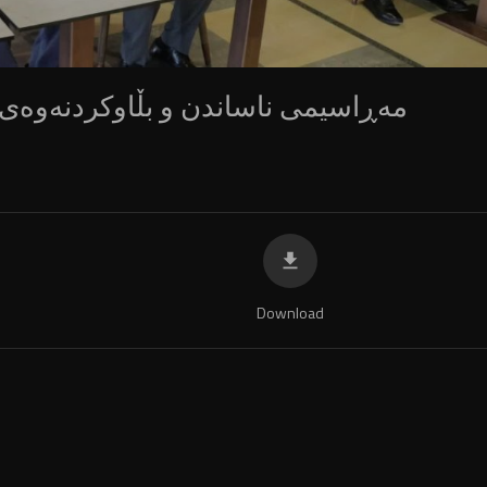
مەڕاسیمی ناساندن و بڵاوکردنەوەی 
Download