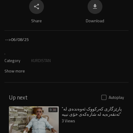
Share
Download
-->
06/08/25
.
Category
KURDISTAN
Show more
Up next
Autoplay
"پارێزگاری کەرکووک ئەوەندەی لە
9:38
ئەنقەرەیە لە شارەکەی خۆی نییە"
3 Views