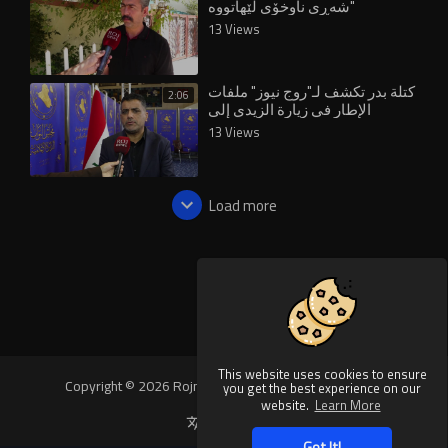
شه‌ڕى ناوخۆى لێهاتووه‌"
13 Views
⁣كتلة بدر تكشف لـ"روج نيوز" ملفات
2:06
الإطار في زيارة الزيدي إلى
واشنطن
13 Views
Load more
This website uses cookies to ensure
Copyright © 2026 Rojnews Video. All rights reserved.
you get the best experience on our
website.
Learn More
Language
Got It!