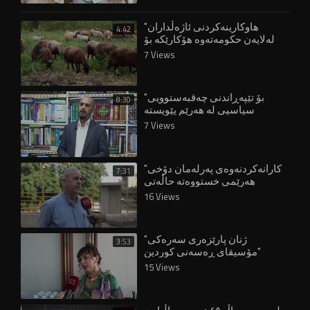
"هاوکارینەکردنی ئاژەڵداران
4:42
لەلایەن حکومەتەوە هۆکارێکە بۆ
چۆڵبوونی گوندەکان"
7 Views
"بۆ تێپەڕاندنی چەقبەستوویی
8:30
سیاسیی لە هەرێم پێویستە
هەڵبژاردن ئەنجام بدرێتەوە"
7 Views
"کارانەکردنەوەی پەرلەمان دۆخی
7:31
هەرێمی خستووەتە حاڵەتی
پاشاگەردانییەوە"
16 Views
"ژنان پارێزەری سەرەکی
3:53
مۆسیقای ڕەسەنی کوردین"
15 Views