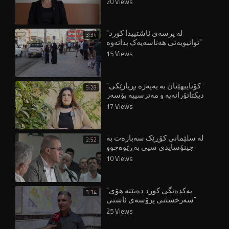
20 Views
"لە پرسەی ئاشتییدا کورد
3:34
توانیویەتی هەناسەیەک بداتەوە"
15 Views
"کۆتاییهێنان بە یەپەژە بڕیارێکی
5:28
دیکتاتۆرانەیە و مەترسییە بۆسەر
مافەکانی ژنان"
17 Views
لە سلێمانی کۆڕێک سەبارەت بە
2:52
جینۆسایدی سپی بەڕێوەچوو
10 Views
"یەکدەنگی کورد دەبێتە هۆی
3:34
سەرخستنی پرۆسەی ئاشتی"
25 Views