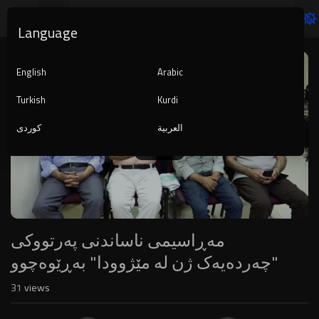
Language
Video
Player
English
Arabic
Turkish
Kurdi
العربية
کوردی
1080p
240p
auto
مەڕاسیمی ناساندنی پەرتووکی
"چەردەیەک ژن لە مێژوودا" بەڕێوەچوو
31
views