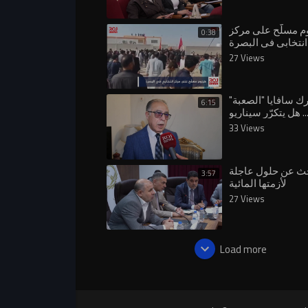
 مسلّح على مركز
0:38
انتخابي في البصرة
27 Views
ك سافايا "الصعبة"
6:15
. هل يتكرّر سيناريو
33 Views
حث عن حلول عاجلة
3:57
لأزمتها المائية
27 Views
Load more