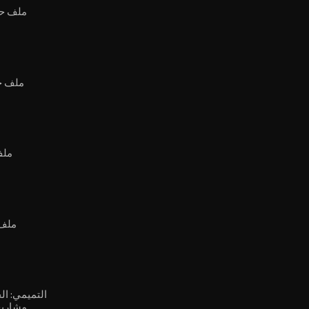
⁣ملف حص
ملف ح
ملف
ملف 
التميمي: ال
مشاريع 