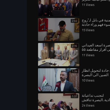
 المائي في البصرة
11 Views
منية في بابل لـ"روج
2:02
سوء فهم وراء حادثة
سلاح بوجه المحافظ
15 Views
رة اسعد العيداني
2:16
يصادق على افراز مقاطعة ٥٥
اصة بشهداء الحشد
11 Views
جادة لتحويل انظار
1:34
الصين الى البصرة
10 Views
لتجنب تداعياتة
1:37
دية..البصرة تناقش
ازمة اغلاق هرمز
24 Views