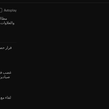
Autoplay
مطالب
والعلاوات.
وموظ
قرار حصر
غضب في 
صيادين
الجن
لقاء مع