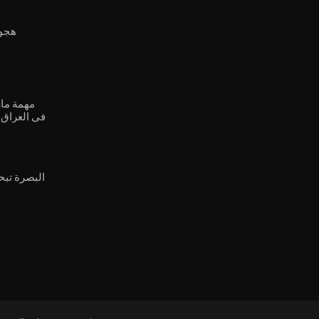
هجوم
مهمة مار
في العراق..
البصرة تب