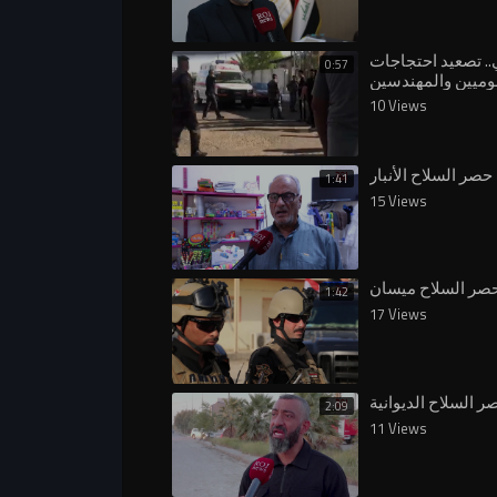
ي.. تصعيد احتجاجات
0:57
وميين والمهندسين
 شركة نفط البصرة
10 Views
صر السلاح الأنبار
1:41
15 Views
صر السلاح ميسان
1:42
17 Views
 السلاح الديوانية
2:09
11 Views