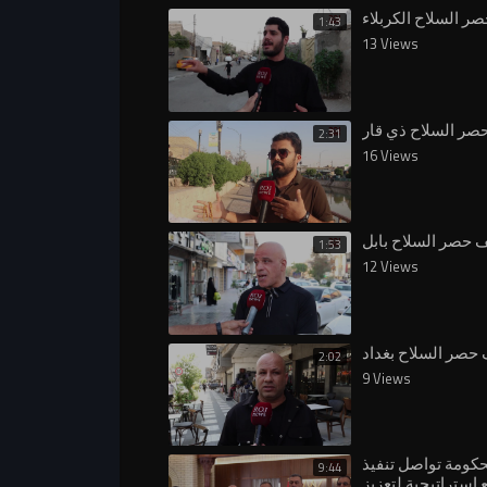
ر السلاح الكربلاء
1:43
13 Views
صر السلاح ذي قار
2:31
16 Views
 حصر السلاح بابل
1:53
12 Views
حصر السلاح بغداد
2:02
9 Views
حكومة تواصل تنفيذ
9:44
استراتيجية لتعزيز