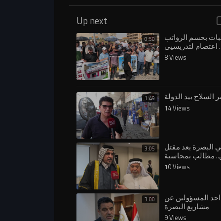
Up next
ات بحسم الرواتب
0:50
. اعتصام لتدريسيي
في جامعة البصرة
8 Views
 السلاح بيد الدولة
1:49
14 Views
البصرة بعد مقتل
3:05
.. مطالب بمحاسبة
اة ووقف التجاوزات
10 Views
الكويتية
 احد المسؤولين عن
3:00
مشاريع البصرة
9 Views