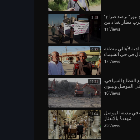
عش الإرهابي ومص
"روج نيوز" ترصد صراع
3:43
رب مطار بغداد بين
ين وهيئة الاستثمار
11 Views
اجية لأهالي منطقة
9:32
ال في حي الشيماء
جانب الأيسر لمدينة
17 Views
إحتجاجاً على الإن
.⁣تلكؤ مشاريع القطاع السياحي
12:21
قي الموصل ونينوى
الدولي }
16 Views
ثية في مدينة الموصل
11:04
مُهددةٌ بالإندثارْ
25 Views