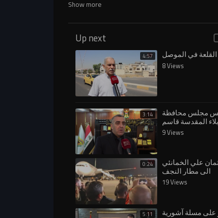
Show more
Up next
القلعة في الموصل
4:57
8 Views
يس مجلس محافظة
3:14
لاء المقدسة قاسم
ليساري في مايخص
9 Views
دادت لقرب الزيارة
الاربعينية
ان علي الخمانئي
0:24
الى مطار النجف
19 Views
 على مسلة آشورية
5:11