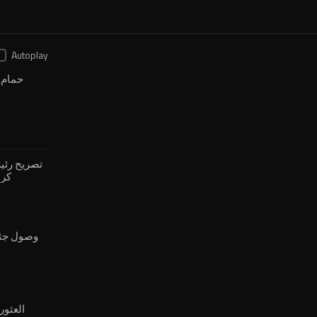
Autoplay
حمام 
تصريح رئ
كرب
ا
الاستع
وصول جثم
العثور