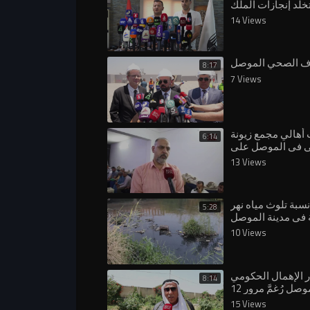
تخلد إنجازات الملك
انيبال في الموصل
14 Views
ف الصحي الموصل
8:17
7 Views
أهالي مجمع زيونة
6:14
 في الموصل على
 التي يفرضها اللواء
13 Views
 الحشد
نسبة تلوث مياه نهر
5:28
 في مدينة الموصل
حافظة نينوى يُقر
10 Views
 في مشاريع معالجة
ا
 الإهمال الحكومي
8:14
لمدينة الموصل رُغمَّ مرور 12
لى سقوطها على يد
15 Views