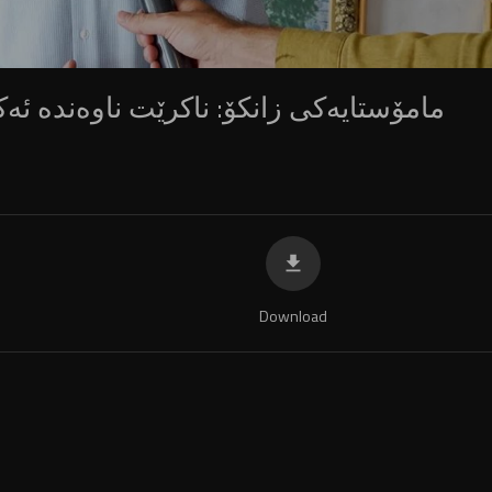
مامۆستایەکی زانکۆ: ناکرێت ناوەندە ئە
Download