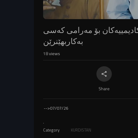
کادیمییەکان بۆ مەرامی کەسی
بەکاربهێنرێن
18
views
Share
-->
07/07/26
.
Category
KURDISTAN