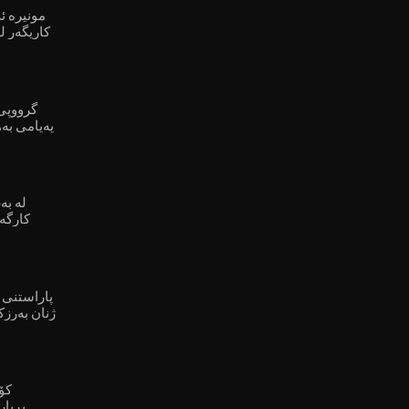
مونیرە ئ
کاریگەر ل
گرووپی
پەیامی بەه
لە بە
کارگە
ژنان بەرزک
لە دامەزراوە ئەمنییەکاندا"
بڕیار