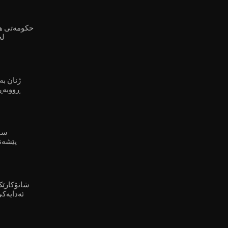
حکومەتی ه
لە
ملکەچبوون بە بەغداد!
ژنان بە
ڕووبەڕ
سار
پێشەن
شانۆکارێک
ئەدایەکی