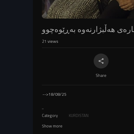
رەی هەڵبژارنەوە بەڕێوەچوو
21
views
Share
-->
18/08/25
..
Category
KURDISTAN
Show more