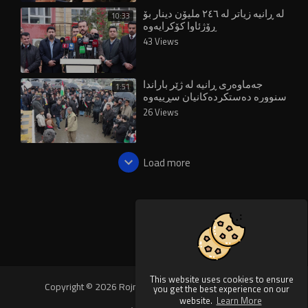
لە ڕانیە زیاتر لە ٢٤٦ ملیۆن دینار بۆ
10:33
ڕۆژئاوا کۆکرایەوە
43 Views
جەماوەری ڕانیە لە ژێر باراندا
1:51
سنوورە دەستکردەکانیان سڕییەوە
26 Views
Load more
This website uses cookies to ensure
Copyright © 2026 Rojnews Video. All rights reserved.
you get the best experience on our
website.
Learn More