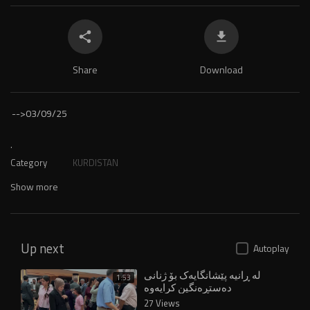
Share
Download
-->
03/09/25
.
Category
KURDISTAN
Show more
Up next
Autoplay
لە ڕانیە پێشانگایەک بۆ ژنانی
1:53
دەستڕەنگین کرایەوە
27 Views