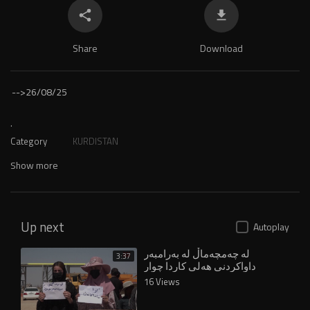
Share
Download
-->
26/08/25
.
Category
KURDISTAN
Show more
Up next
Autoplay
لە چەمچەماڵ لە بەرامبەر
3:37
داواکردنی هەلی کاردا چوار
هاووڵاتیی بێسەروشوێن کراون
16 Views