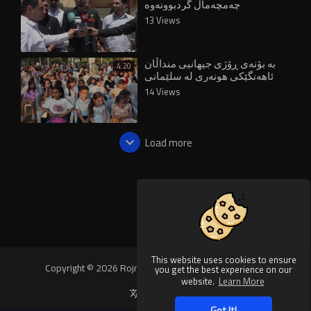
چەمچەماڵ گردبوونەوە
13 Views
بە بۆنەی ڕۆژی جیهانیی منداڵان
4:20
ئاهەنگێکی هونەری لە سلێمانی
بەڕێوەچوو
14 Views
Load more
This website uses cookies to ensure
Copyright © 2026 Rojnews Video. All rights reserved.
you get the best experience on our
website.
Learn More
Language
Got It!