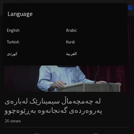
Language
Video
Player
English
Arabic
Turkish
Kurdi
العربية
کوردی
1080p
240p
auto
لە چەمچەماڵ سیمینارێک لەبارەی
پەروەردەی گەنجانەوە بەڕێوەچوو
26
views