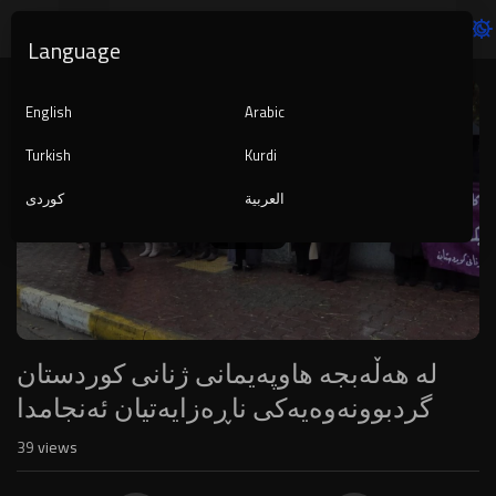
Language
Video
Player
English
Arabic
Turkish
Kurdi
العربية
کوردی
1080p
240p
auto
لە هەڵەبجە هاوپه‌یمانی ژنانى كوردستان
گردبوونه‌وه‌یه‌كى ناڕه‌زایه‌تیان ئه‌نجامدا
39
views