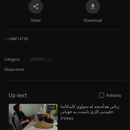
Share
Download
-->
08/12/25
.
WOMEN- ژن
Category
Show more
Up next
Autoplay
ژنانى هه‌ڵه‌بجه‌ له ‌ته‌واوى كایه‌كاندا
3:48
خاوه‌نى كارى تایبه‌ت به‌ خۆیانن
9 Views