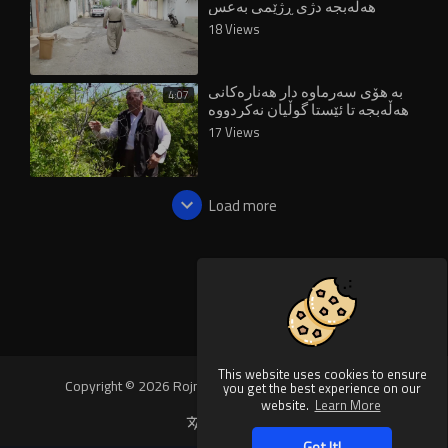
هەڵەبجە دژی ڕژێمی بەعس
ڕاپەڕین
18 Views
بە هۆی سەرماوە دار هەنارەکانی
4:07
هەڵەبجە تا ئێستا گوڵیان نەکردووە
17 Views
Load more
This website uses cookies to ensure
Copyright © 2026 Rojnews Video. All rights reserved.
you get the best experience on our
website.
Learn More
Language
Got It!