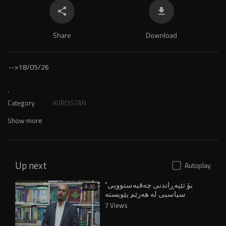
Share
Download
-->
18/05/26
.
Category
KURDISTAN
Show more
Up next
Autoplay
"بۆ تێپەڕاندنی چەقبەستوویی
8:30
سیاسیی لە هەرێم پێویستە
هەڵبژاردن ئەنجام بدرێتەوە"
7 Views