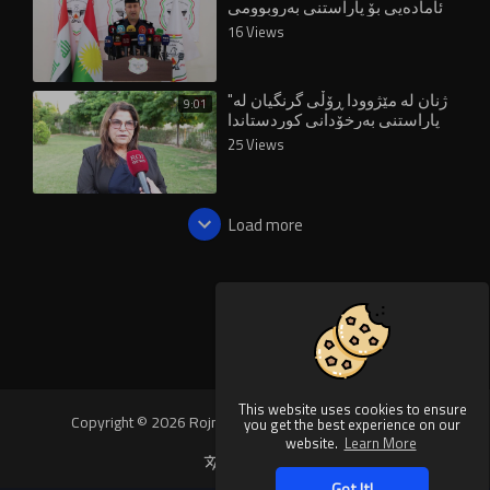
ئامادەیی بۆ پاراستنی بەروبوومی
جوتیاران دەربڕی
16 Views
"ژنان لە مێژوودا ڕۆڵی گرنگیان لە
9:01
پاراستنی بەرخۆدانی کوردستاندا
بینیوە"
25 Views
Load more
This website uses cookies to ensure
Copyright © 2026 Rojnews Video. All rights reserved.
you get the best experience on our
website.
Learn More
Language
Got It!