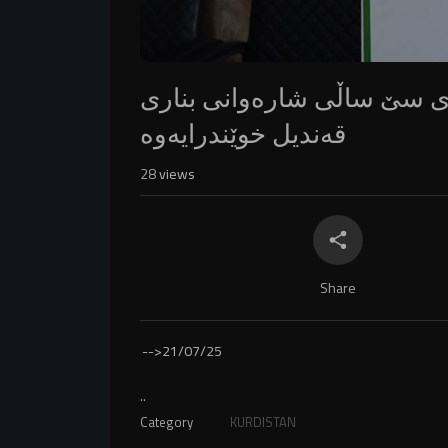
ەی سێ ساڵی شارەوانی بناری
قەندیل خوێندرایەوە
28
views
Share
-->
21/07/25
..
Category
KURDISTAN