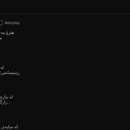
Autoplay
م
لە 
لە بنار
زارگ
لە سایەی 