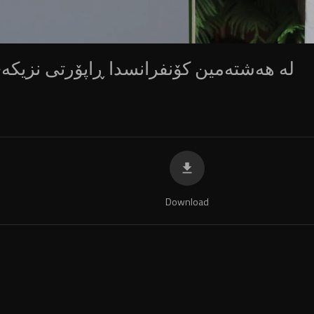
لە هەشتەمین کۆنفرانسدا ڕاپۆرتی نزیک
Download