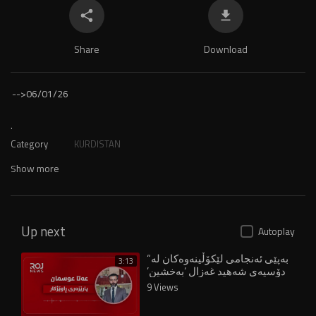
Share
Download
-->
06/01/26
.
Category
KURDISTAN
Show more
Up next
Autoplay
“بەپێی ئەنجامی لێکۆڵینەوەکان لە
3:13
دۆسیەی شەهید غەزال ‘بەخشین’
کەمتەرەخەمە”
9 Views