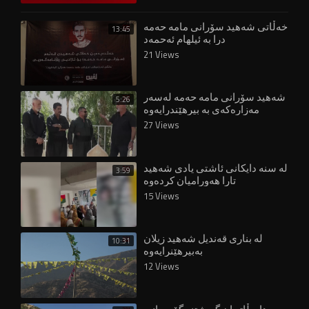
خەڵاتی شەهید سۆرانی مامە حەمە
13:45
درا بە ئیلهام ئەحمەد
21 Views
شەهید سۆرانی مامە حەمە لەسەر
5:26
مەزارەکەی بە بیرهێندرایەوە
27 Views
لە سنە دایکانی ئاشتی یادی شەهید
3:59
تارا هەورامیان کردەوە
15 Views
لە بناری قەندیل شەهید زیلان
10:31
بەبیرهێنرایەوە
12 Views