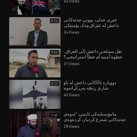
43 Views
خێری عەلی: بوونی چەتەکانی
6:54
داعش لە عێراق وەک بۆمبێکی
چیندراو وایە!
34 Views
نقل مسلحي داعش إلى العراق..
0:56
خطوة أمنية أم خطأ استراتيجي؟
31 Views
دووبارە ئاڵاکانی داعش لە ناو
0:13
شاری ڕەقە بەرزکرانەوە
40 Views
مامۆستایەکی ئاینیی: "ئەوەی
6:48
چەتەکانی شەرع کردیان کردەوەی
داعش بوو"
29 Views