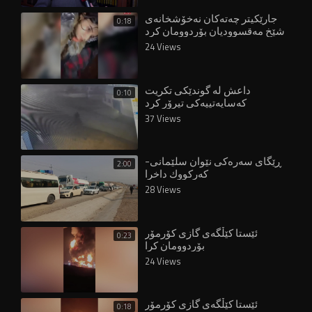
جارێکیتر چەتەکان نەخۆشخانەی
0:18
شێخ مەقسوودیان بۆردوومان کرد
24 Views
داعش لە گوندێکی تکریت
0:10
کەسایەتییەکی تیرۆر کرد
37 Views
ڕێگای سەرەكی نێوان سلێمانی-
2:00
كەركووك داخرا
28 Views
ئێستا کێڵگەی گازی کۆرمۆر
0:23
بۆردوومان کرا
24 Views
ئێستا کێڵگەی گازی کۆرمۆر
0:18