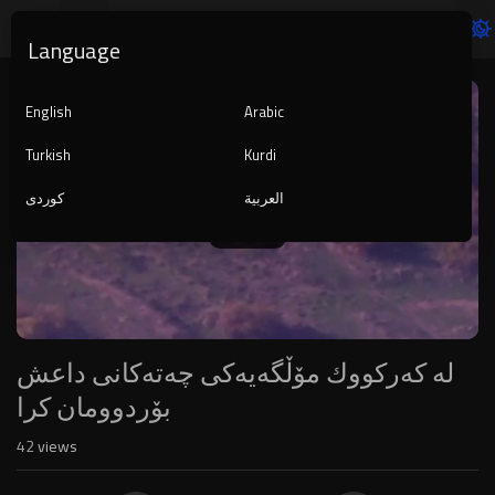
Language
Video
Player
English
Arabic
Turkish
Kurdi
العربية
کوردی
240p
لە كەركووك مۆڵگەیەكی چەتەكانی داعش
بۆردوومان كرا
42
views