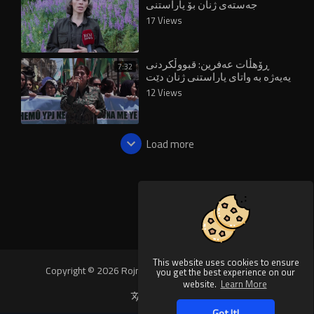
جەستەی ژنان بۆ پاراستنی
دەسەڵاتەکەی بەکاردەهێنێت
17 Views
ڕۆهڵات عەفرین: قبووڵکردنی
7:32
یەپەژە بە واتای پاراستنی ژنان دێت
12 Views
Load more
This website uses cookies to ensure
Copyright © 2026 Rojnews Video. All rights reserved.
you get the best experience on our
website.
Learn More
Language
Got It!