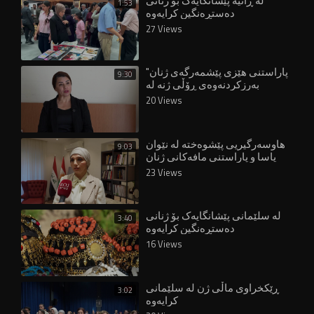
لە ڕانیە پێشانگایەک بۆ ژنانی
1:53
دەستڕەنگین کرایەوە
27 Views
"پاراستنی هێزی پێشمەرگەی ژنان
9:30
بەرزکردنەوەی ڕۆڵی ژنە لە
دامەزراوە ئەمنییەکاندا"
20 Views
هاوسەرگیریی پێشوەختە لە نێوان
9:03
یاسا و پاراستنی مافەکانی ژنان
23 Views
لە سلێمانی پێشانگایەک بۆ ژنانی
3:40
دەستڕەنگین کرایەوە
16 Views
ڕێکخراوی ماڵی ژن لە سلێمانی
3:02
کرایەوە