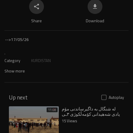
Share
Download
-->
17/05/26
.
Category
KURDISTAN
Show more
Up next
Autoplay
لە شنگال بە داگیرساندنی مۆم
11:08
یادی شەهیدانی کۆمەڵکوژی ٣ـی
ئاب کرایەوە
15 Views