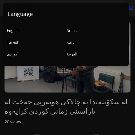
Language
Video
Player
English
Arabic
Turkish
Kurdi
العربية
کوردی
1080p
240p
auto
لە سکۆتلەندا بە چالاکی هونەریی جەخت لە
پاراستنی زمانی کوردی کرایەوە
20
views