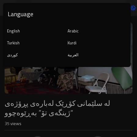
Language
Video
Player
English
Arabic
Turkish
Kurdi
العربية
کوردی
1080p
240p
auto
لە سلێمانی کۆڕێک لەبارەی پڕۆژەی
“ژینگەی تۆ” بەڕێوەچوو
35
views