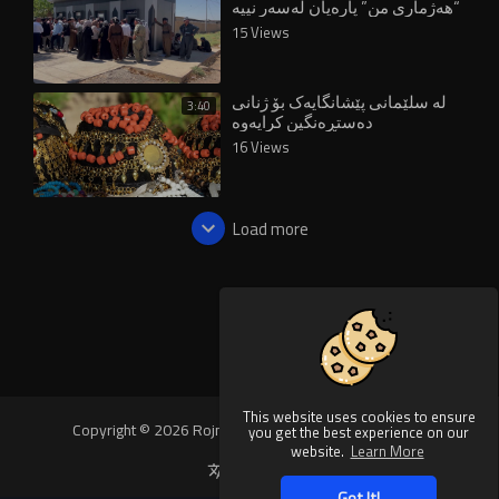
“هەژماری من” پارەیان لەسەر نییە
و کێشەیان تێدایە
15 Views
لە سلێمانی پێشانگایەک بۆ ژنانی
3:40
دەستڕەنگین کرایەوە
16 Views
Load more
This website uses cookies to ensure
Copyright © 2026 Rojnews Video. All rights reserved.
you get the best experience on our
website.
Learn More
Language
Got It!