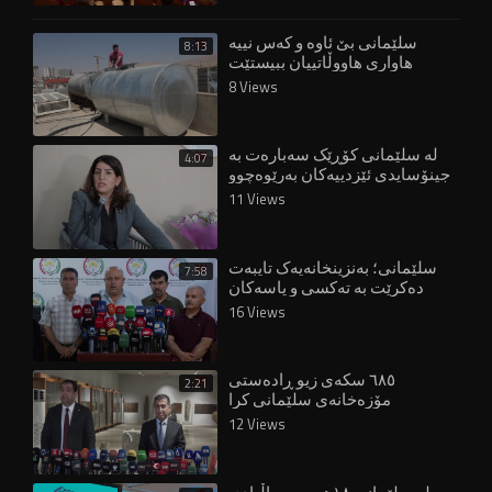
سلێمانی بێ ئاوە و کەس نییە
8:13
هاواری هاووڵاتییان ببیستێت
8 Views
لە سلێمانی کۆڕێک سەبارەت بە
4:07
جینۆسایدی ئێزدییەکان بەرێوەچوو
11 Views
سلێمانی؛ بەنزینخانەیەک تایبەت
7:58
دەکرێت بە تەکسی و پاسەکان
16 Views
٦٨٥ سکەی زیو ڕادەستی
2:21
مۆزەخانەی سلێمانی کرا
12 Views