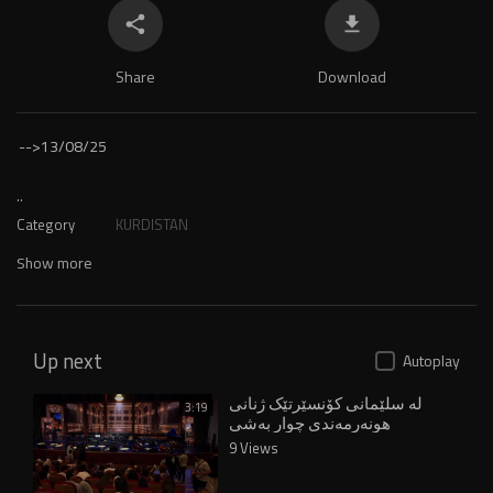
Share
Download
-->
13/08/25
..
Category
KURDISTAN
Show more
Up next
Autoplay
لە سلێمانی کۆنسێرتێک ژنانی
3:19
هونەرمەندی چوار بەشی
کوردستان کۆدەکاتەوە
9 Views