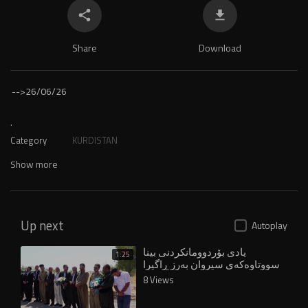
Share
Download
-->
26/06/26
.
Category
KURDISTAN
Show more
Up next
Autoplay
یادى بۆردوومانكردنى بینا
1:25
سووتاوه‌كه‌ى سیروان به‌رز ڕاگیرا
8 Views