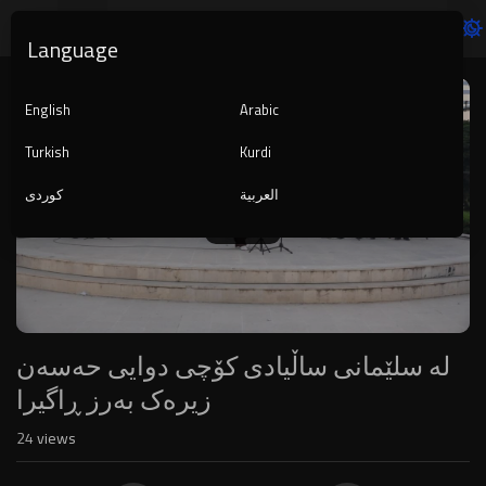
Language
Video
Player
English
Arabic
Turkish
Kurdi
العربية
کوردی
1080p
240p
auto
لە سلێمانی ساڵیادی کۆچی دوایی حەسەن
زیرەک بەرز ڕاگیرا
24
views