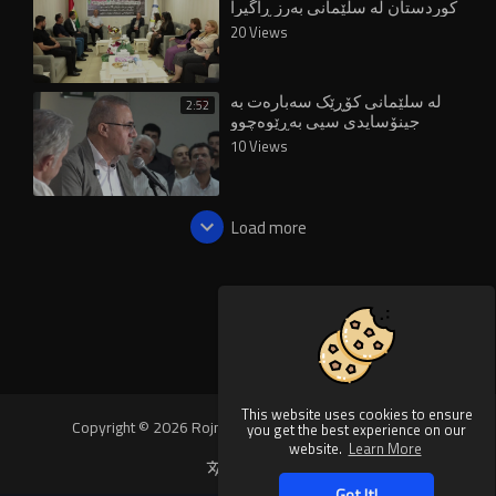
کوردستان لە سلێمانی بەرز ڕاگیرا
20 Views
لە سلێمانی کۆڕێک سەبارەت بە
2:52
جینۆسایدی سپی بەڕێوەچوو
10 Views
Load more
This website uses cookies to ensure
Copyright © 2026 Rojnews Video. All rights reserved.
you get the best experience on our
website.
Learn More
Language
Got It!