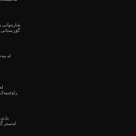
شارەوانی بن
گۆڕستانی 
لە مەخ
لە
ڕاوچییەک
یادی 
لەسەر گڵ