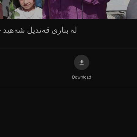
لە بناری قەندیل شەهید ح
Download