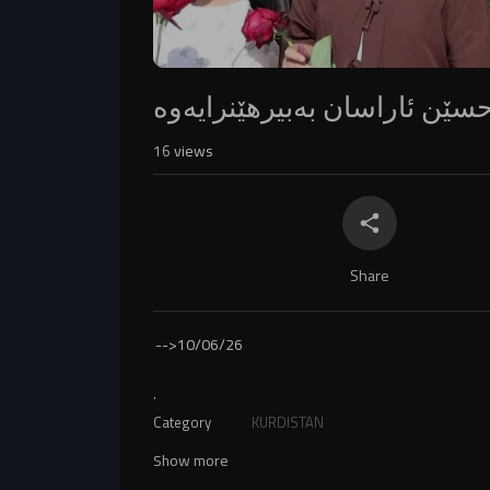
سێن ئاراسان بەبیرهێنرایەوە
16
views
Share
-->
10/06/26
.
Category
KURDISTAN
Show more