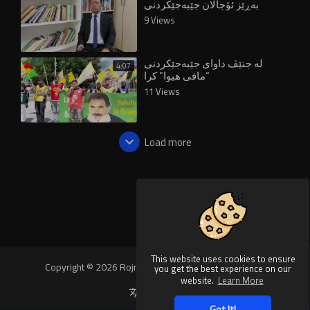
بەڕێز ئۆجالان جێبەجێکردنی
پڕۆسەی ئاشتیی قورسترکردووە
9 Views
لە جنێڤ داوای جێبەجێکردنی
4:07
“مافی هیوا” کرا
11 Views
Load more
This website uses cookies to ensure
Copyright © 2026 Rojnews Video. All rights reserved.
you get the best experience on our
website.
Learn More
Language
Got It!