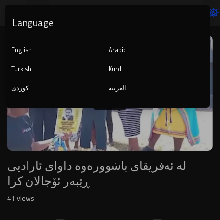
Language
Video
Player
English
Arabic
Turkish
Kurdi
العربية
کوردی
240p
لە ئەفریقای باشوورەوە داوای ئازادیی
ڕێبەر ئۆجالان کرا
41
views