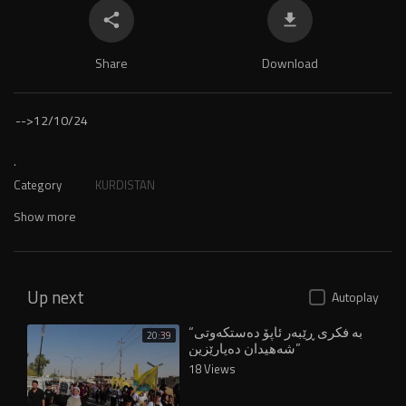
Share
Download
-->
12/10/24
.
Category
KURDISTAN
Show more
Up next
Autoplay
“بە فکری ڕێبەر ئاپۆ دەستکەوتی
20:39
شەهیدان دەپارێزین”
18 Views