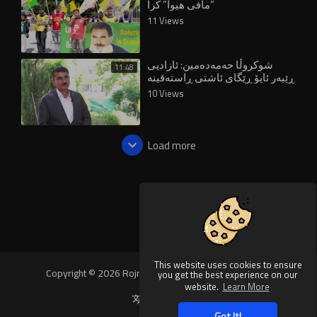
“مافی هیوا” کرا
11 Views
شوکروڵا حەمەدەمین: ئازادیی
11:48
ڕێبەر ئاپۆ ڕێگای ئاشتی ڕاستەقینە
خۆشدەکات
10 Views
Load more
This website uses cookies to ensure
Copyright © 2026 Rojnews Video. All rights reserved.
you get the best experience on our
website.
Learn More
Language
Got It!