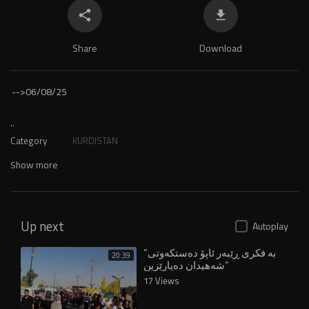
Share
Download
-->
06/08/25
..
Category
KURDISTAN
Show more
Up next
Autoplay
“بە فکری ڕێبەر ئاپۆ دەستکەوتی
20:39
شەهیدان دەپارێزین”
17 Views