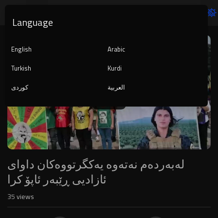
Language
Video
Player
English
Arabic
Turkish
Kurdi
العربية
کوردی
240p
لەبەردەم نەتەوە یەکگرتووەکان داوای
ئازادیی ڕێبەر ئاپۆ کرا
35
views