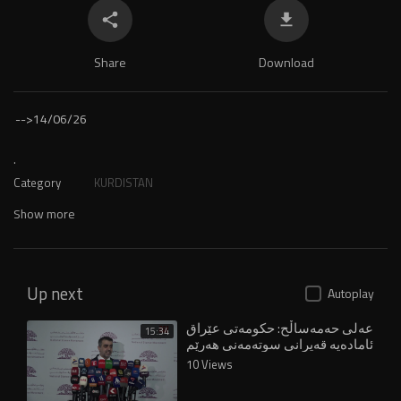
Share
Download
-->
14/06/26
.
Category
KURDISTAN
Show more
Up next
Autoplay
عەلی حەمەساڵح: حکومەتی عێراق
15:34
ئامادەیە قەیرانی سوتەمەنی هەرێم
چارەسەر بکات
10 Views