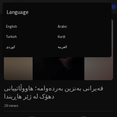
Language
Video
Player
English
Arabic
Turkish
Kurdi
العربية
کوردی
1080p
240p
auto
قەیرانی بەنزین بەردەوامە؛ هاووڵاتییانی
دهۆک لە ژێر هاڕیندا
28
views