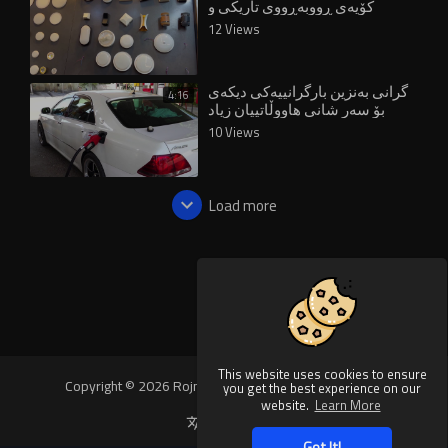
کۆیەی ڕووبەڕووی تاریکی و
بارگرانیی کردووەتەوە
12 Views
گرانی بەنزین بارگرانییەکی دیکەی
4:16
بۆ سەر شانی هاووڵاتییان زیاد
کردووە
10 Views
Load more
This website uses cookies to ensure
Copyright © 2026 Rojnews Video. All rights reserved.
you get the best experience on our
website.
Learn More
Language
Got It!