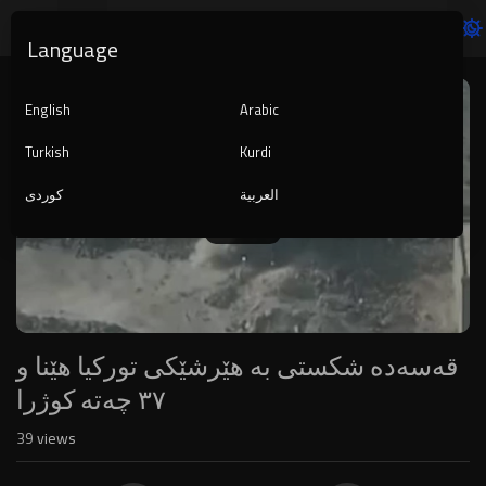
Language
Video
Player
English
Arabic
Turkish
Kurdi
العربية
کوردی
240p
قەسەدە شکستی بە هێرشێکی تورکیا هێنا و
٣٧ چەتە کوژرا
39
views