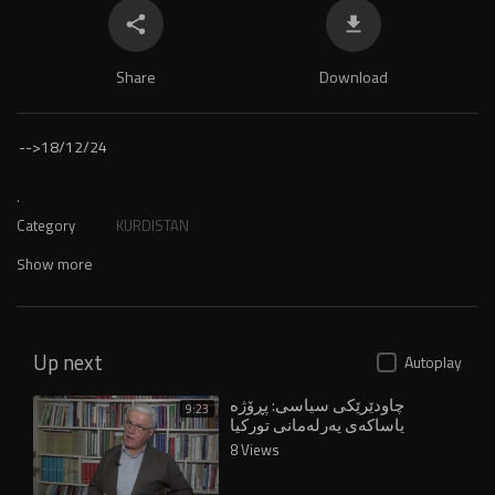
Share
Download
-->
18/12/24
.
Category
KURDISTAN
Show more
Up next
Autoplay
چاودێرێکی سیاسی: پڕۆژە
9:23
یاساکەی پەرلەمانی تورکیا
دەستکەوتێکی مێژووییە
8 Views