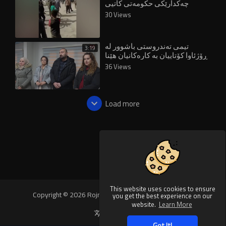
چەکدارێکی حکومەتی کاتیی
سووریا کوژرا
30 Views
تیمی تەندروستی باشوور لە
3:19
ڕۆژئاوا کۆتاییان بە کارەکانیان هێنا
36 Views
Load more
This website uses cookies to ensure
Copyright © 2026 Rojnews Video. All rights reserved.
you get the best experience on our
website.
Learn More
Language
Got It!