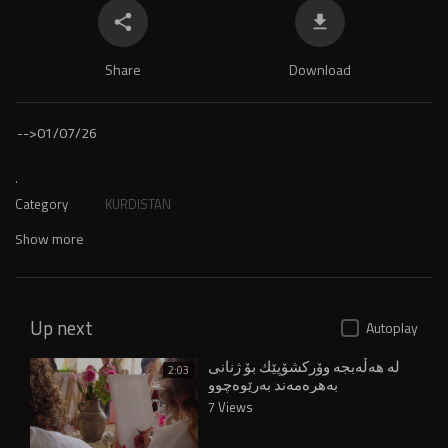
Share
Download
-->
01/07/26
.
Category
KURDISTAN
Show more
Up next
Autoplay
لە ‌هەڵەبجە وۆركشۆپێك بۆ ژنانی
2:03
بەهرەمەند بەرێوەچوو
7 Views