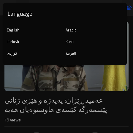
Language
Video
Player
English
Arabic
Turkish
Kurdi
العربية
کوردی
1080p
240p
auto
عەمید ڕێزان: یەپەژە و هێزی ژنانی
پێشمەرگە کێشەی هاوشێوەیان هەیە
19
views