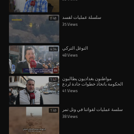
سلسلة عمليات لقسد
0:48
35 Views
التوغل التركي
4:34
48 Views
مواطنون بغداديون يطالبون
1:43
الحكومة باتخاذ خطوات جادة لردع
الاحتلال التركي
41 Views
سلسة عمليات لقواتنا في وتل تمر
1:49
38 Views