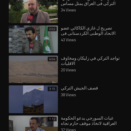
التركي في العراق يمثل مساس
بالسيادة العراقية
34 Views
تصريح ل غازي الكاكائي عضو
2:02
الاتحاد الوطني الكردستاني في
الموصل حول التواجد التركي
43 Views
تواجد التركي في زليكان ومخاوف
4:04
الاقليات
20 Views
قصف الجيش التركي
3:15
38 Views
غياث السورجي يدعو الحكومة
1:12
العراقية لاتخاذ موقف حازم تجاه
التواجد التركي في البلاد
32 Views