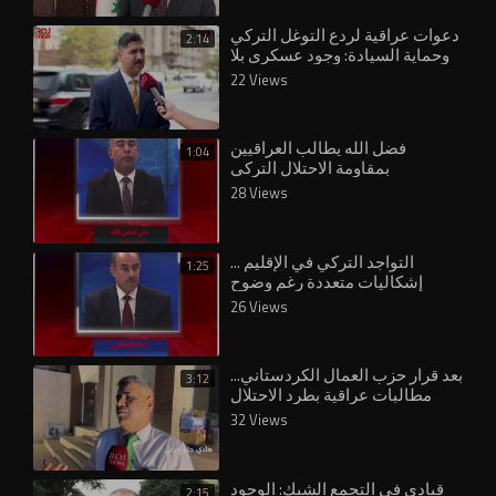
دعوات عراقية لردع التوغل التركي
2:14
وحماية السيادة: وجود عسكري بلا
22 Views
فضل الله يطالب العراقيين
1:04
بمقاومة الاحتلال التركي
28 Views
التواجد التركي في الإقليم ...
1:25
إشكاليات متعددة رغم وضوح
الموقف العراقي
26 Views
بعد قرار حزب العمال الكردستاني...
3:12
مطالبات عراقية بطرد الاحتلال
التركي
32 Views
قيادي في التجمع الشبك: الوجود
2:15