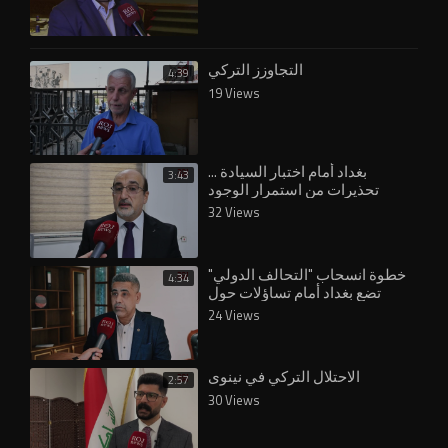
التجاوزز التركي
4:39
19 Views
بغداد أمام اختبار السيادة ...
3:43
تحذيرات من استمرار الوجود
32 Views
خطوة انسحاب "التحالف الدولي"
4:34
تضع بغداد أمام تساؤلات حول
24 Views
الاحتلال التركي في نينوى
2:57
30 Views