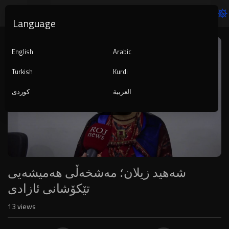
Language
Video
Player
English
Arabic
Turkish
Kurdi
العربية
کوردی
1080p
240p
auto
شەهید زیلان؛ مەشخەڵی هەمیشەیی
تێکۆشانی ئازادی
13
views