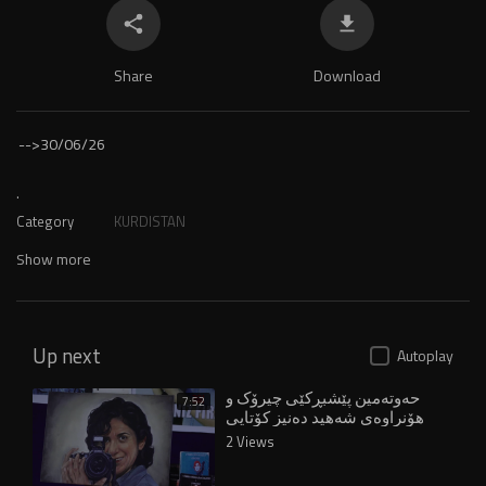
Share
Download
-->
30/06/26
.
Category
KURDISTAN
Show more
Up next
Autoplay
حەوتەمین پێشبڕکێی چیرۆک و
7:52
هۆنراوەی شەهید دەنیز کۆتایی
هات
2 Views