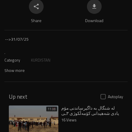
Share
Download
-->
31/07/25
.
Category
KURDISTAN
Show more
Up next
Autoplay
لە شنگال بە داگیرساندنی مۆم
11:08
یادی شەهیدانی کۆمەڵکوژی ٣ـی
ئاب کرایەوە
16 Views