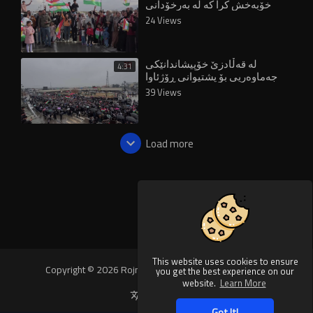
خۆبەخش کرا کە لە بەرخۆدانی
ڕۆژئاوا گەڕانەوە
24 Views
لە قەڵادزێ خۆپیشاندانێکی
4:31
جەماوەریی بۆ پشتیوانی ڕۆژئاوا
بەڕێوەچوو
39 Views
Load more
This website uses cookies to ensure
Copyright © 2026 Rojnews Video. All rights reserved.
you get the best experience on our
website.
Learn More
Language
Got It!