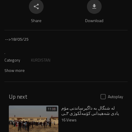
Share
Download
-->
18/05/25
.
Category
KURDISTAN
Show more
Up next
Autoplay
لە شنگال بە داگیرساندنی مۆم
11:08
یادی شەهیدانی کۆمەڵکوژی ٣ـی
ئاب کرایەوە
16 Views