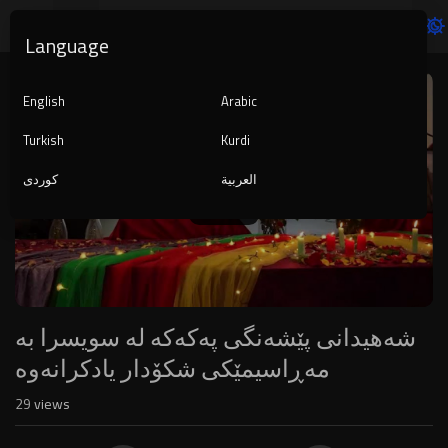
Language
Video
Player
English
Arabic
Turkish
Kurdi
العربية
کوردی
240p
شەهیدانی پێشەنگی پەکەکە لە سویسرا بە
مەڕاسیمێکی شکۆدار یادکرانەوە
29
views