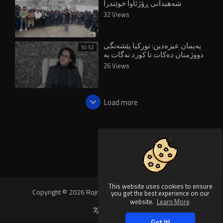
شەهیدانی ڕۆژئاوا خوێندرا
32 Views
پەیمان عیزەدین: تورکیا پێشەنگی
10:52
دووژمنان دەکات تا کورد نەگات بە
ئاشتی
26 Views
Load more
This website uses cookies to ensure
Copyright © 2026 Rojnews Video. All rights reserved.
you get the best experience on our
website.
Learn More
Language
Got It!