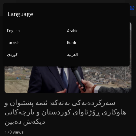
Language
Video
Player
English
Arabic
Turkish
Kurdi
العربية
کوردی
1080p
720p
480p
360p
240p
سەرکردەیەکى یەنەکە: ئێمە پشتیوان و
auto
هاوکاری ڕۆژئاوای کوردستان و پارچەکانی
دیکەش دەبین
179
views