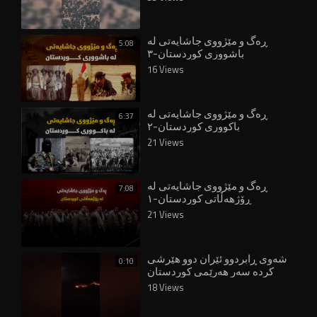
ڕەگ و مێژووی جاشایەتی لە
5:08
باشووری کوردستان-٣
16 Views
ڕەگ و مێژووی جاشایەتی لە
6:37
باکووری کوردستان-٢
21 Views
ڕەگ و مێژووی جاشایەتی لە
7:08
ڕۆژهەڵاتی کوردستان-١
21 Views
شەوی ڕابردوو ئێران دوو هێرشی
0:10
کردە سەر هەرێمى کوردستان
18 Views