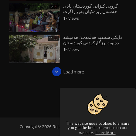
گروپی کیژانی کوردستان یادی
2:09
حەسەن زیرەکیان بەرزڕاگرت
17 Views
دایکی شەهید هەڵمەت؛ هەمیشە
11:33
دەیوت ڕزگارکردنی کوردستان
پیرۆزترین ئەرکە
16 Views
Load more
This website uses cookies to ensure
Copyright © 2026 Rojnews Video. All rights reserved.
you get the best experience on our
website.
Learn More