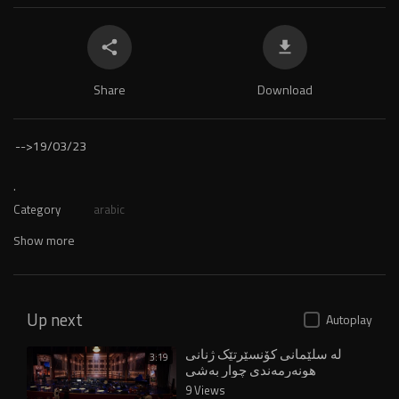
Share
Download
-->
19/03/23
.
Category
arabic
Show more
Up next
Autoplay
لە سلێمانی کۆنسێرتێک ژنانی
3:19
هونەرمەندی چوار بەشی
کوردستان کۆدەکاتەوە
9 Views