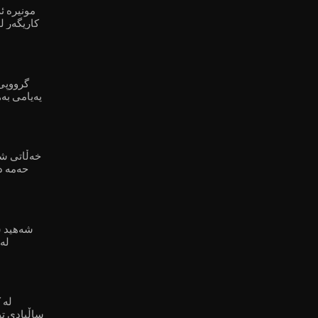
مونیرە ئ
کاریگەر ل
گرووپی
پەیامی بەه
خەڵاتی شە
حەمە در
شەهید س
لە
ساڵیادی ت