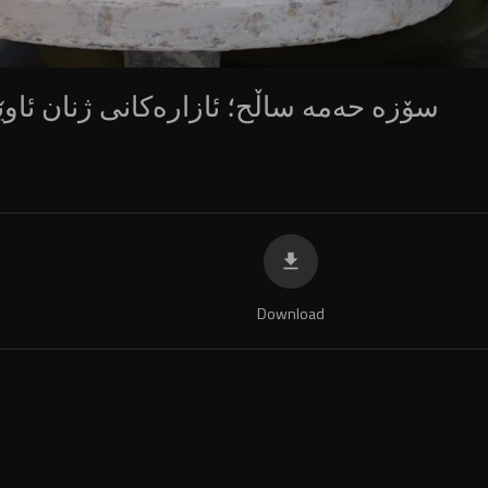
سۆزە حەمە ساڵح؛ ئازارەکانی ژنان ئاو
Download