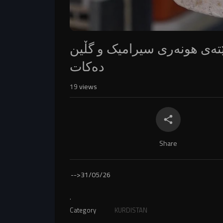
ێتەی هونەری سیرامیک و گڵین
دەکات
19
views
Share
-->
31/05/26
.
Category
KURDISTAN