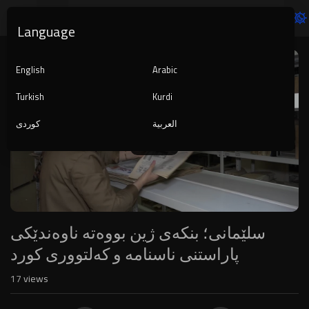
Language
Video
Player
English
Arabic
Turkish
Kurdi
العربية
کوردی
1080p
240p
auto
سلێمانی؛ بنکەی ژین بووەتە ناوەندێکی
پاراستنی ناسنامە و کەلتووری کورد
17
views