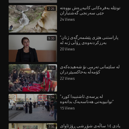
تونێلە بەفرەکانی کانیەڕەش بووەتە
2:26
جێی سەرنجی گەشتیاران
24 Views
"پاراستنی هێزی پێشمەرگەی ژنان
9:30
بەرزکردنەوەی ڕۆڵی ژنە لە
دامەزراوە ئەمنییەکاندا"
20 Views
لە سلێمانی تەرمی نۆ شەهیدەکەی
1:16
کۆمەڵە بەخاکسپێردران
22 Views
"لە پرسەی ئاشتییدا کورد
3:34
توانیویەتی هەناسەیەک بداتەوە"
15 Views
یادی ١٤ ساڵەی شۆڕشی ڕۆژئاوای
7:36