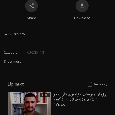
Share
Download
-->
25/05/26
.
Category
KURDISTAN
Show more
Up next
Autoplay
ڕۆمان میرەکی: کۆڵبەری کار نییە و
13:09
داوێکی ڕژێمی ئێرانە بۆ کورد
4 Views