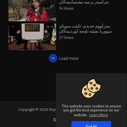
بەرامبەر پرسە نیشتمانییەکان
بێدەنگ بن
34 Views
مەزڵووم عەبدی: نابێت سوپای
29:19
سووریا بچێتە ناوچە کوردییەکان
27 Views
Load more
This website uses cookies to ensure
Copyright © 2026 Rojnews Video. All rights reserved.
you get the best experience on our
website.
Learn More
Language
Got It!