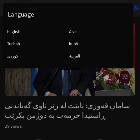
Language
Video
Player
English
Arabic
Turkish
Kurdi
العربية
کوردی
1080p
240p
auto
سامان فەوزی: نابێت لە ژێر ناوی گەیاندنی
ڕاستیدا خزمەت بە دوژمن بکرێت
29
views