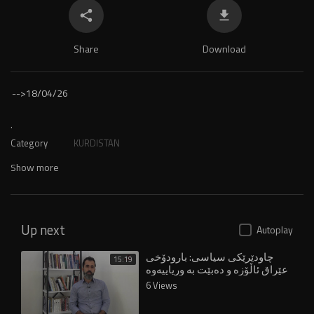
Share
Download
-->
18/04/26
.
Category
KURDISTAN
Show more
Up next
Autoplay
چاودێرێکی سیاسی: بارودۆخی
15:19
عێراق ئاڵۆزە و دەبێت بە وریاییەوە
مامەڵە بکرێت
6 Views