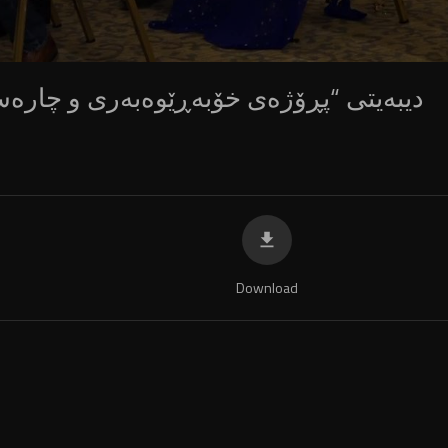
دیبەیتی “پڕۆژەی خۆبەڕێوەبەری و چارەس
Download