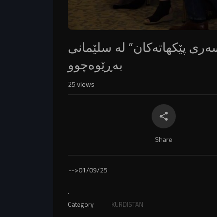
ەری پێکهاتەکان” لە سلێمانی
بەڕێوەچوو
25
views
Share
-->
01/09/25
.
Category
KURDISTAN