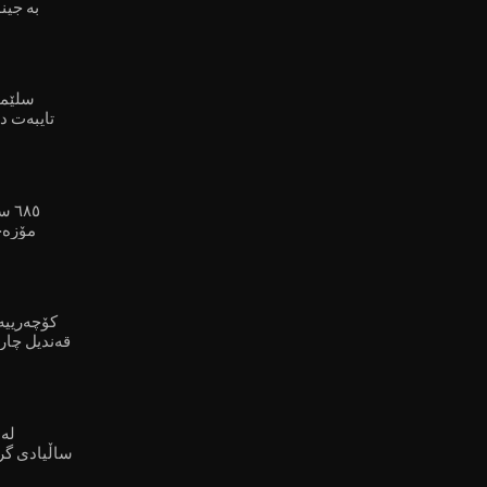
بە جین
سلێما
تایبەت د
٦٨٥
مۆزەخ
کۆچەرییە
قەندیل چار
ساڵیادی گر