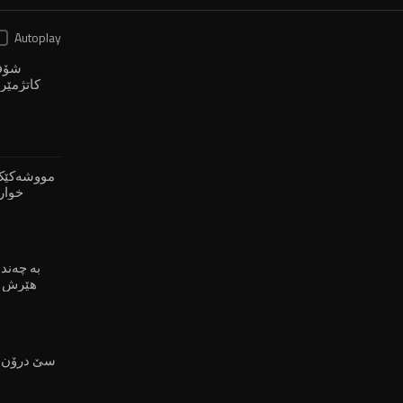
Autoplay
شۆفێ
كاتژمێر 
مووشەکێک 
خوارە
بە چەند
هێرش ک
سێ درۆن ل