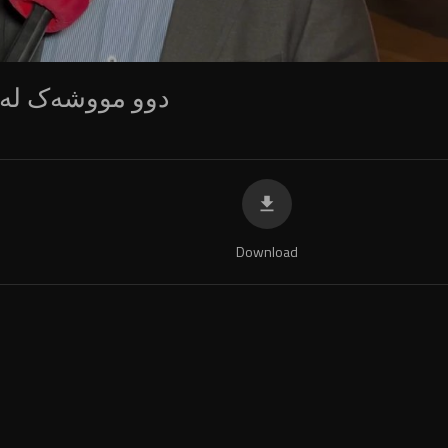
دوو مووشەک لە ئ
Download