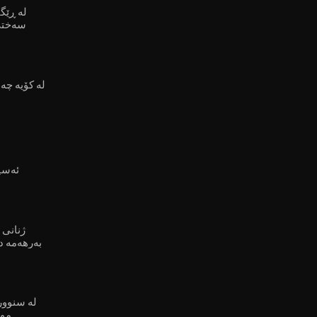
لە ڕێگ
سەختی 
لە کۆیە چەن
ئەسپ
ژنانی 
بەرهەمە د
موو