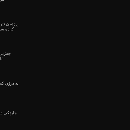
ڕژێمێ ئێر
کردە سەر
جەژنی 
ئا
بە درۆن کەم
جارێکی دی