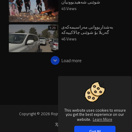
شوێنی شەهیدبوونیان
بەبیرهێنرانەوە
45 Views
بەشداربووانی مەراسیمەکەی
1:29
گەریلا بۆ شوێنی چالاكییەكە
بەڕێكکەوتن
46 Views
Load more
This website uses cookies to ensure
Copyright © 2026 Rojnews Video. All rights reserved.
you get the best experience on our
website.
Learn More
Language
Got It!