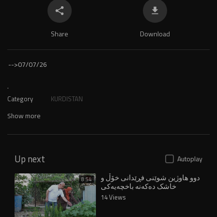
Share
Download
-->
07/07/26
.
Category
KURDISTAN
Show more
Up next
Autoplay
دوو هاوژین شوێنی فڕێدانی خۆڵ و
8:54
خاشک دەکەنە باخچەیەکی
بەرهەمدار
14 Views