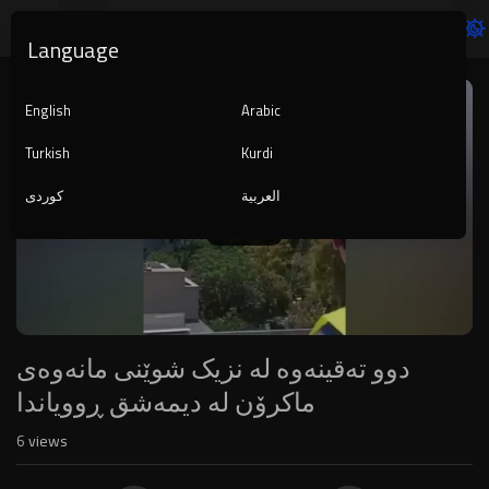
Language
Video
Player
English
Arabic
Turkish
Kurdi
العربية
کوردی
1080p
240p
auto
دوو تەقینەوە لە نزیک شوێنی مانەوەی
ماکرۆن لە دیمەشق ڕوویاندا
6
views