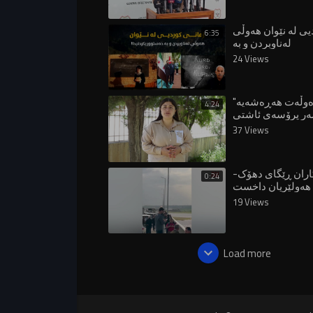
یی لە نێوان هەوڵی
6:35
لەناوبردن و بە
دەستووریکردنیدا!
24 Views
"بێدەنگی دەوڵەت هەڕەشەیە
4:24
37 Views
ران ڕێگای دهۆک-
0:24
هەولێریان داخست
19 Views
Load more