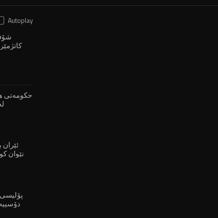
Autoplay
شۆفێ
كاتژمێر 
حکومەتی ه
لە
ملکەچبوون بە بەغداد!
ئێران 
نێوان کو
پۆلیسی 