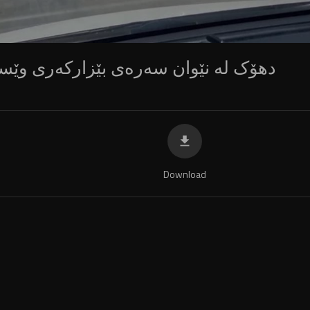
دهۆک لە نێوان سەرەی بێزارکەری وێست
Download