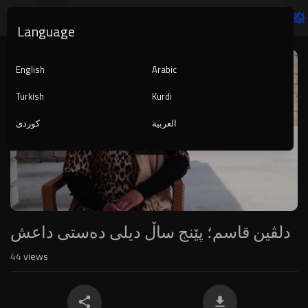
Language
Video
Player
English
Arabic
Turkish
Kurdi
العربية
کوردی
1080p
240p
auto
دلڤین قاسم؛ پێنج ساڵ دیلی دەستی داعش
44
views