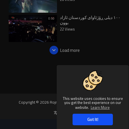
١٠٠ دیلی ڕۆژئاوای کوردستان ئازاد
0:50
بوون
22 Views
Load more
This website uses cookies to ensure
Copyright © 2026 Rojnews Video. All rights reserved.
you get the best experience on our
website.
Learn More
Language
Got It!