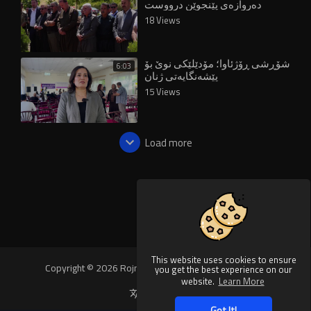
دەروازەی پێنجوێن درووست
دەکرێت
18 Views
شۆڕشی ڕۆژئاوا؛ مۆدێلێکی نوێ بۆ
6:03
پێشەنگایەتی ژنان
15 Views
Load more
This website uses cookies to ensure
Copyright © 2026 Rojnews Video. All rights reserved.
you get the best experience on our
website.
Learn More
Language
Got It!