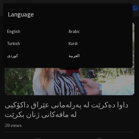
Language
Video
Player
English
Arabic
Turkish
Kurdi
العربية
کوردی
1080p
240p
auto
داوا دەکرێت لە پەرلەمانی عێراق داکۆکیی
لە مافەکانی ژنان بکرێت
28
views