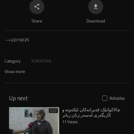
Share
Download
-->
22/10/25
.
Category
KURDISTAN
Show more
Up next
Autoplay
چالاکوانێک: قەیرانەکان لێکەوتە و
7:27
کاریگەری لەسەر ژنان زیاتر
درووستکردووە
11 Views