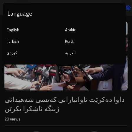
Language
Video
Player
English
Arabic
Turkish
Kurdi
العربية
کوردی
1080p
240p
auto
داوا دەکرێت تاوانبارانی کەیسی شەهیدانی
ژینگە ئاشكرا بکرێن
23
views