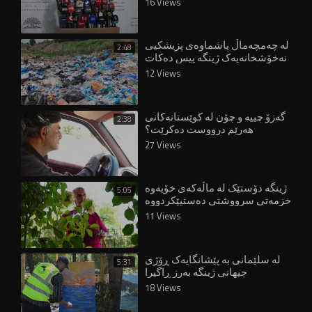
16 Views
لە چەمچەماڵ پاشماوەی پزیشکیی
2:48
نەخۆشخانەیەک ژینگە پیس دەکات
12 Views
گەزۆ چییە و چۆن لە کوێستانەکانی
2:38
هەرێم درووست دەکرێت؟
27 Views
ژینگە دۆستێک لە ماڵەکەی خۆیەوە
5:05
خزمەتی سرووشتی دەستپێکردووە
11 Views
لە سلێمانی بە پێشانگایەک ڕۆژی
5:31
جیهانی ژینگە بەرز ڕاگیرا
18 Views