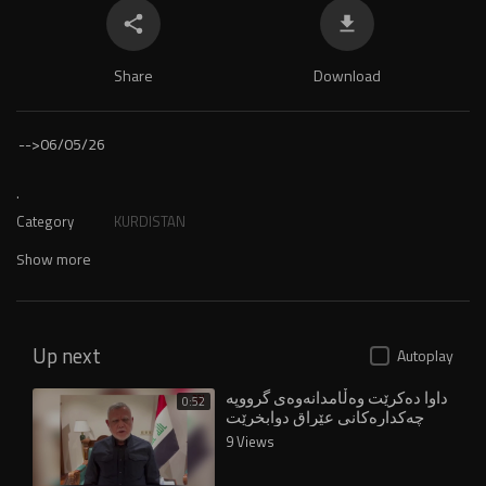
Share
Download
-->
06/05/26
.
Category
KURDISTAN
Show more
Up next
Autoplay
داوا دەکرێت وەڵامدانەوەی گرووپە
0:52
چەکدارەکانی عێراق دوابخرێت
9 Views