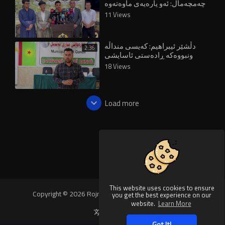
چەمچەماڵ: ئەو پارەیەی ماوەتەوە
بۆ نەهێشتنی مەترسی لافاو خەرج
11 Views
دەکرێت
دڵشێر ئیبراهیم: کەیسی منداڵە
2:36
ونبووەکە ڕادەستی ئاسایشی
ڕاپەڕین کراوە
18 Views
Load more
This website uses cookies to ensure
Copyright © 2026 Rojnews Video. All rights reserved.
you get the best experience on our
website.
Learn More
Language
Got It!