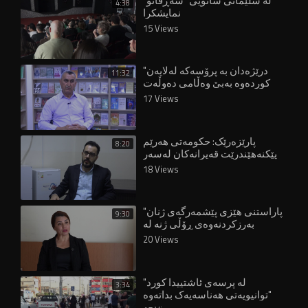
لە سلێمانی شانۆیی "شەڕڤانۆ"
4:38
نمایشکرا
15 Views
"درێژەدان بە پرۆسەکە لەلایەن
11:32
کوردەوە بەبێ وەڵامی دەوڵەت
قورسە"
17 Views
پارێزەرێک: حکومەتی هەرێم
8:20
پێکنەهێندرێت قەیرانەکان لەسەر
هاووڵاتییان زیاتر دەبن"
18 Views
"پاراستنی هێزی پێشمەرگەی ژنان
9:30
بەرزکردنەوەی ڕۆڵی ژنە لە
دامەزراوە ئەمنییەکاندا"
20 Views
"لە پرسەی ئاشتییدا کورد
3:34
توانیویەتی هەناسەیەک بداتەوە"