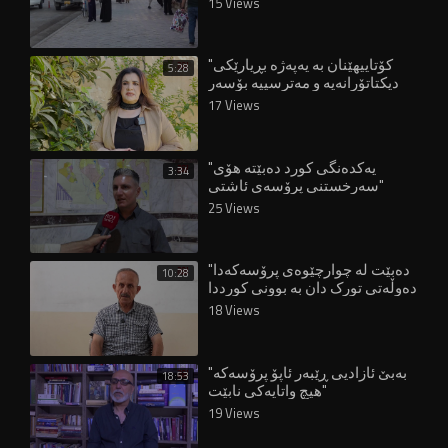
15 Views
"کۆتاییهێنان بە یەپەژە بڕیارێکی
5:28
دیکتاتۆرانەیە و مەترسییە بۆسەر
مافەکانی ژنان"
17 Views
"یەکدەنگی کورد دەبێتە هۆی
3:34
سەرخستنی پرۆسەی ئاشتی"
25 Views
"دەبێت لە چوارچێوەی پرۆسەکەدا
10:28
دەوڵەتی تورک دان بە بوونی کورددا
بنێت"
18 Views
"بەبێ ئازادیی ڕێبەر ئاپۆ پرۆسەکە
18:53
هیچ واتایەکی نابێت"
19 Views