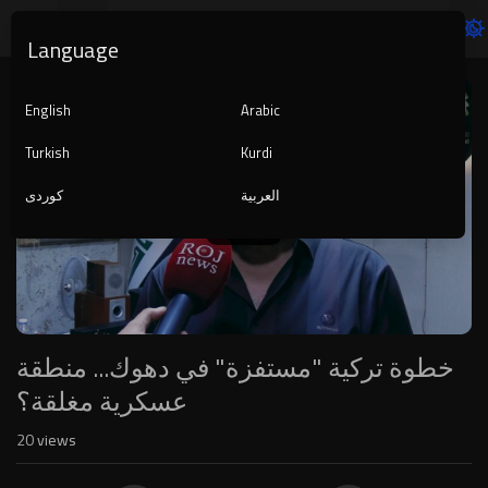
Language
Video
Player
English
Arabic
Turkish
Kurdi
العربية
کوردی
1080p
240p
auto
خطوة تركية "مستفزة" في دهوك... منطقة
20
views