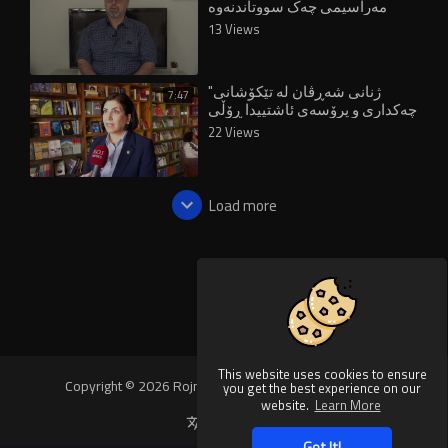
مەراسیمی چەک سووتاندنەوە
دڵخۆشکەر نییە"
13 Views
"ژنانی شەڕڤان لە تێکۆشانی
7:47
چەکداری و پرۆسەی ئاشتییدا ڕۆڵی
سەرەکیان هەبووە"
22 Views
Load more
This website uses cookies to ensure
Copyright © 2026 Rojnews Video. All rights reserved.
you get the best experience on our
website.
Learn More
Language
Got It!