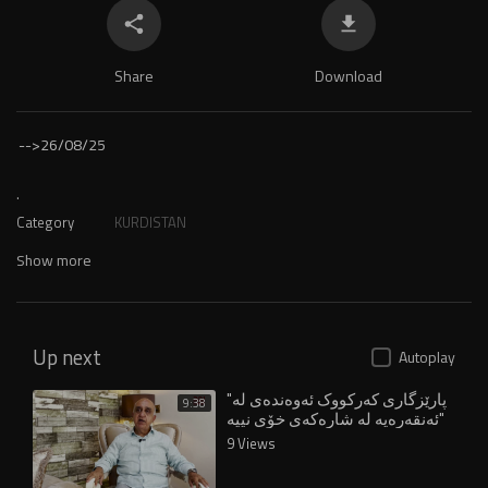
Share
Download
-->
26/08/25
.
Category
KURDISTAN
Show more
Up next
Autoplay
"پارێزگاری کەرکووک ئەوەندەی لە
9:38
ئەنقەرەیە لە شارەکەی خۆی نییە"
9 Views