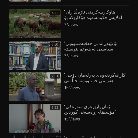
"هاوکارینەکردنی ئاژەڵداران
4:42
لەلایەن حکومەتەوە هۆکارێکە بۆ
چۆڵبوونی گوندەکان"
7 Views
"بۆ تێپەڕاندنی چەقبەستوویی
8:30
سیاسیی لە هەرێم پێویستە
هەڵبژاردن ئەنجام بدرێتەوە"
7 Views
"کارانەکردنەوەی پەرلەمان دۆخی
7:31
هەرێمی خستووەتە حاڵەتی
پاشاگەردانییەوە"
16 Views
"ژنان پارێزەری سەرەکی
3:53
مۆسیقای ڕەسەنی کوردین"
15 Views