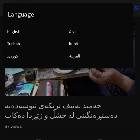
Language
Video
Player
English
Arabic
Turkish
Kurdi
العربية
کوردی
1080p
240p
auto
حەمید لەتیف نزیکەی نیوسەدەیە
دەستڕەنگینى لە خشڵ و زێڕدا دەکات
37
views