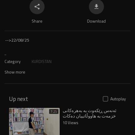
Share
Download
-->
22/08/25
..
Category
KURDISTAN
Show more
Up next
Autoplay
ئەنەس ڕێکەوت بە بەهرەکانی
7:25
خزمەت بە هاووڵاتییان دەکات
10 Views