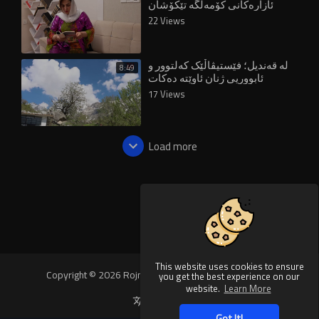
ئازارەکانی کۆمەڵگە تێکۆشان
دەکات
22 Views
لە قەندیل؛ فێستیڤاڵێک کەلتوور و
8:49
ئابووریی ژنان ئاوێتە دەکات
17 Views
Load more
This website uses cookies to ensure
Copyright © 2026 Rojnews Video. All rights reserved.
you get the best experience on our
website.
Learn More
Language
Got It!