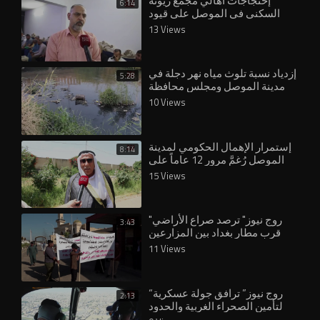
إحتجاجات أهالي مجمع زيونة
6:14
السكني في الموصل على قيود
البناء التي يفرضها اللواء 30 التابع
13 Views
لهيئة الحشد
إزدياد نسبة تلوث مياه نهر دجلة في
5:28
مدينة الموصل ومجلس محافظة
نينوى يُقر بوجود تلكؤ في مشاريع
10 Views
معالجة ا
إستمرار الإهمال الحكومي لمدينة
8:14
الموصل رُغمَّ مرور 12 عاماً على
سقوطها على يد تنظيم داعش
15 Views
الإرهابي ومص
"روج نيوز" ترصد صراع الأراضي
3:43
قرب مطار بغداد بين المزارعين
وهيئة الاستثمار
11 Views
“روج نيوز” ترافق جولة عسكرية
2:13
لتأمين الصحراء الغربية والحدود
العراقية