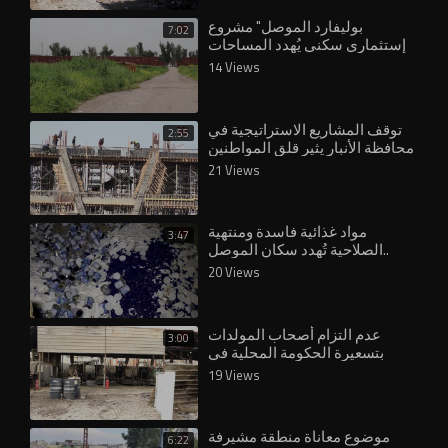
بوليفارد الموصل" مشروع
7:02
إستثماري سكني يُهدد المساحات
الخضراء في منطقة الغابات بمدينة
14 Views
الموصل
توقف المشاريع الاستراتيجية في
2:55
محافظة الأنبار يثير قلق المواطنين
والمسؤولين
21 Views
مواد غذائية فاسدة ومنتهية
3:47
الصلاحية تُهدد سكان الموصل..
20 Views
عدم التزام أصحاب المولدات
3:00
بتسعيرة الحكومة المحلية في
الأنبار يفاقم معاناة المواطنين
19 Views
موضوع معاناة منطقة مشيرفة
6:22