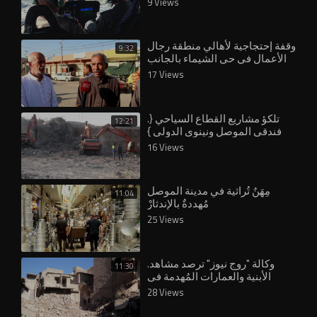
9 Views
وقفة إحتجاجية لأهالي منطقة رجال
9:32
الأعمال في حي الشيماء بالجانب
الأيسر لمدينة الموصل إحتجاجاً
17 Views
على الإن
.⁣تلكؤ مشاريع القطاع السياحي {
12:21
فندقي الموصل ونينوى الدولي }
16 Views
مِهَنٌ تُراثية في مدينة الموصل
11:04
مُهددةٌ بالإندثارْ
25 Views
.⁣وكالة "روج نيوز" ترصد مشاهد
11:30
الأبنية والعمارات المُهدمة في
مدينة الموصل بالرغم من تحريرها
28 Views