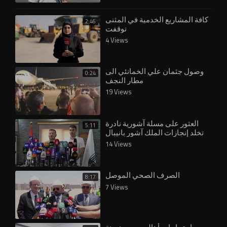
كافة المشاريع الخدمية في المثنى
2:46
توقفت
4 Views
وصول جثمان علي الخمانئي الى
0:24
مطار النجف
19 Views
العثور على مسلة آشورية نادرة
5:11
تخلد إنجازات الملك آشور بانيبال
في الموصل
14 Views
الصرف الصحي الموصل
8:17
7 Views