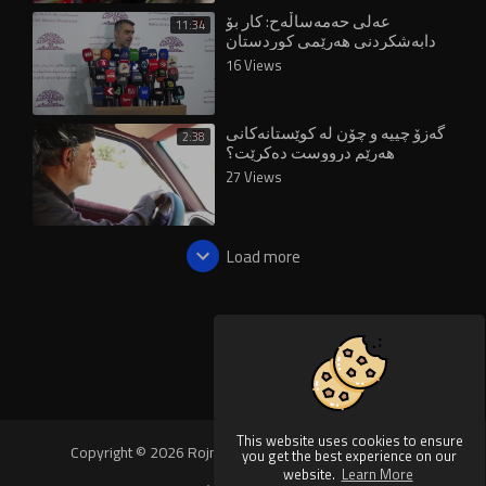
عەلی حەمەساڵەح: کار بۆ
11:34
دابەشکردنی هەرێمی کوردستان
دەکرێت
16 Views
گەزۆ چییە و چۆن لە کوێستانەکانی
2:38
هەرێم درووست دەکرێت؟
27 Views
Load more
This website uses cookies to ensure
Copyright © 2026 Rojnews Video. All rights reserved.
you get the best experience on our
website.
Learn More