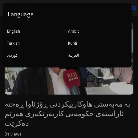
Language
Video
Player
English
Arabic
Turkish
Kurdi
العربية
کوردی
1080p
240p
auto
بە مەبەستی هاوکارییکردنی ڕۆژئاوا ڕەخنە
ئاراستەی حکومەتی کاربەرێکەری هەرێم
دەکرێت
31
views