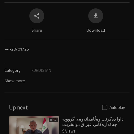
Share
Download
-->
20/01/25
.
Category
KURDISTAN
Show more
Up next
Autoplay
داوا دەکرێت وەڵامدانەوەی گرووپە
0:52
چەکدارەکانی عێراق دوابخرێت
9 Views