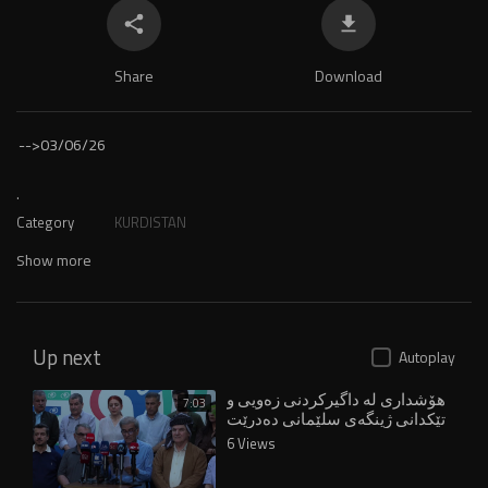
Share
Download
-->
03/06/26
.
Category
KURDISTAN
Show more
Up next
Autoplay
هۆشداری لە داگیرکردنی زەویی و
7:03
تێکدانی ژینگەی سلێمانی دەدرێت
6 Views