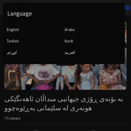
Language
Video
Player
English
Arabic
Turkish
Kurdi
العربية
کوردی
1080p
240p
auto
بە بۆنەی ڕۆژی جیهانیی منداڵان ئاهەنگێکی
هونەری لە سلێمانی بەڕێوەچوو
15
views